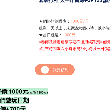
套裝行程 太平洋賞鯨+GP125 請
★網路預約優惠：
1000元/天
租滿一天以上，未超過六個小時，以小時
★當日租還：
1000元
※春節及國定連續假期不適用網路預約優
※租車時間滿六小時未滿24小時以一日價
我要預約
特價:1000元
(元價:1300元)
我們遊玩日期
鯨+700元